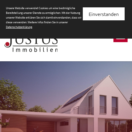
Justus Immobilien
GmbH
|
Büro
Hövelhof
0 52 07.95 80
Unsere Website verwendet Cookies um eine bestmögliche
Einverstanden
Bereitstellung unserer Dienste zu ermöglichen. Mit der Nutzung
220
|
info@justus-immobilien.de
unserer Website erklären Sie sich damit einverstanden, dass wir
diese verwenden. Weitere Infos finden Sie in unserer
Datenschutzerklärung
.